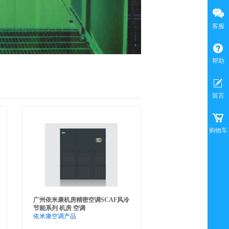
客服
帮助
留言
购物车
广州依米康机房精密空调SCAF风冷
节能系列 机房 空调
依米康空调产品